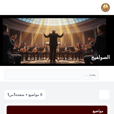
الصولفيج
بحث متقدم
6 مواضيع • صفحة
1
من
1
مواضيع