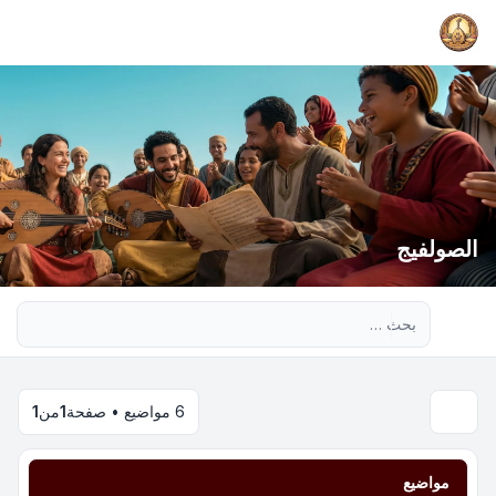
الصولفيج
بحث متقدم
6 مواضيع • صفحة
1
من
1
مواضيع