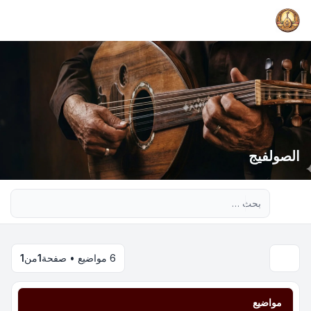
الصولفيج
بحث متقدم
6 مواضيع • صفحة
1
من
1
مواضيع