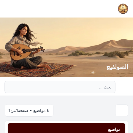
الصولفيج
بحث متقدم
6 مواضيع • صفحة
1
من
1
مواضيع