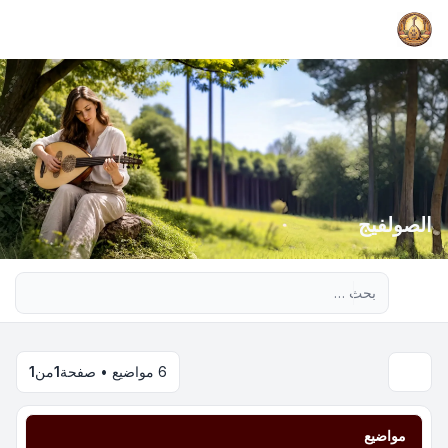
الصولفيج
بحث متقدم
6 مواضيع • صفحة
1
من
1
مواضيع