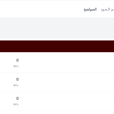
ـم الـعـود
الصولفيج
0
ردود
0
ردود
0
ردود