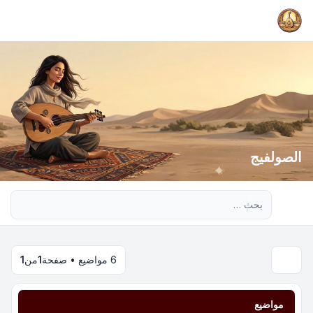
الصولفيج
بحث متقدم
6 مواضيع • صفحة
1
من
1
مواضيع