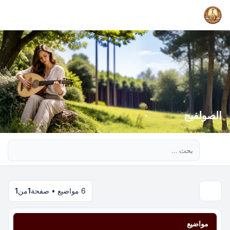
الصولفيج
بحث متقدم
6 مواضيع • صفحة
1
من
1
مواضيع