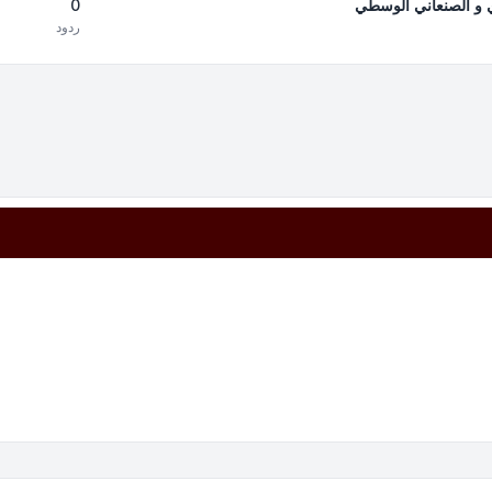
0
دي و الصنعاني الوسطي
ردود