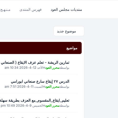
منتديات مجلس العود
فهرس المنتدى
مـنـهـج 
موضوع جديد
مواضيع
تمارين الريشة - تعلم عزف الايقاع ( الصنعاني )
بواسطة
محرر العود
»
الأحد 12-4-2026 10:34 am
الدرس ٢٧ إيقاع سارع صنعاني ابورامي
بواسطة
محرر العود
»
السبت 11-4-2026 7:51 am
تعليم_ايقاع_المقسوم_مع العزف بطريقة سهلة و
بواسطة
محرر العود
»
الخميس 9-4-2026 10:49 pm