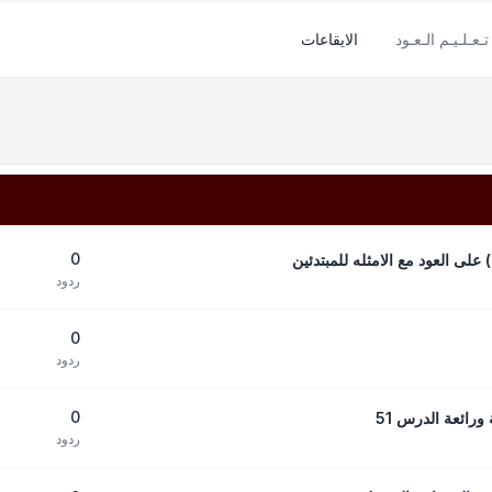
تـعـلـيـم الـعـود
الايقاعات
0
 على العود مع الامثله للمبتدئين
ردود
0
ردود
0
رائعة الدرس 51
ردود