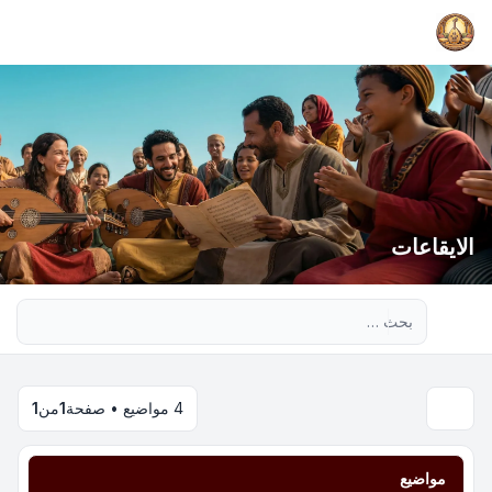
الايقاعات
بحث متقدم
4 مواضيع • صفحة
1
من
1
مواضيع