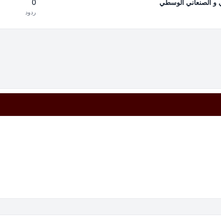
0
دي و الصنعاني الوسطي
ردود