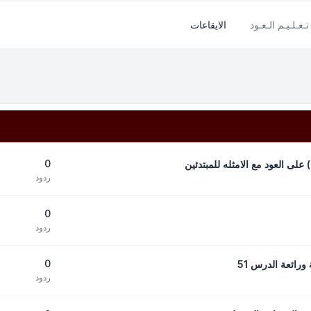
تـعـلـيـم الـعـود
الايقاعات
0
 على العود مع الامثله للمبتدئين
ردود
0
ردود
0
رائعة الدرس 51
ردود