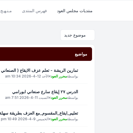
منتديات مجلس العود
فهرس المنتدى
مـنـهـج 
موضوع جديد
مواضيع
تمارين الريشة - تعلم عزف الايقاع ( الصنعاني )
بواسطة
محرر العود
»
الأحد 12-4-2026 10:34 am
الدرس ٢٧ إيقاع سارع صنعاني ابورامي
بواسطة
محرر العود
»
السبت 11-4-2026 7:51 am
تعليم_ايقاع_المقسوم_مع العزف بطريقة سهلة و
بواسطة
محرر العود
»
الخميس 9-4-2026 10:49 pm