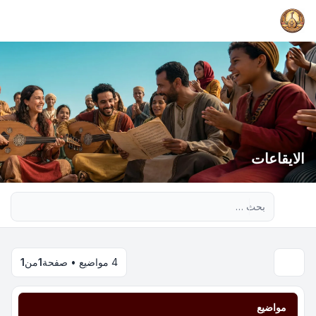
الايقاعات
بحث متقدم
4 مواضيع • صفحة
1
من
1
مواضيع