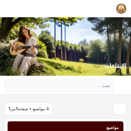
الايقاعات
بحث متقدم
4 مواضيع • صفحة
1
من
1
مواضيع