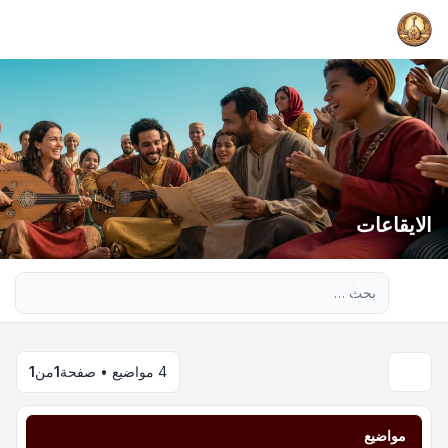
الايقاعات
بحث متقدم
4 مواضيع • صفحة
1
من
1
مواضيع