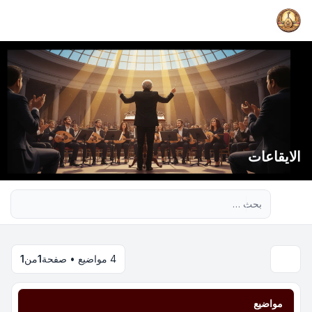
الايقاعات
بحث متقدم
4 مواضيع • صفحة
1
من
1
مواضيع