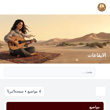
الايقاعات
بحث متقدم
4 مواضيع • صفحة
1
من
1
مواضيع