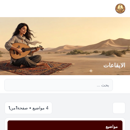
الايقاعات
بحث متقدم
4 مواضيع • صفحة
1
من
1
مواضيع