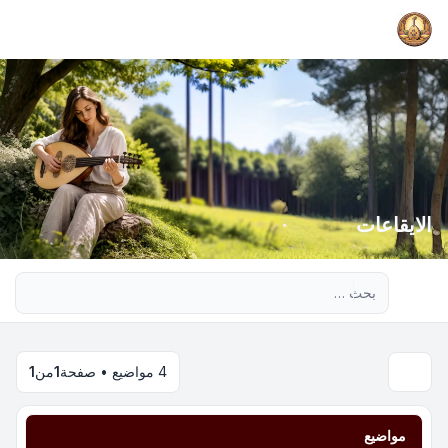
الايقاعات
بحث متقدم
4 مواضيع • صفحة
1
من
1
مواضيع