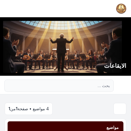
الايقاعات
بحث متقدم
4 مواضيع • صفحة
1
من
1
مواضيع