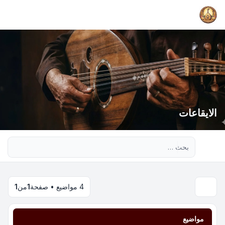
الايقاعات
بحث متقدم
4 مواضيع • صفحة
1
من
1
مواضيع