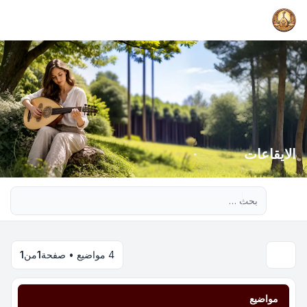
الايقاعات
بحث متقدم
4 مواضيع • صفحة
1
من
1
مواضيع