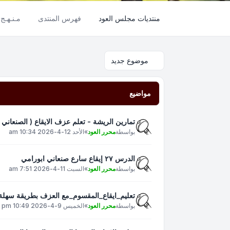
منتديات مجلس العود
فهرس المنتدى
مـنـهـج 
موضوع جديد
مواضيع
تمارين الريشة - تعلم عزف الايقاع ( الصنعاني )
بواسطة
محرر العود
»
الأحد 12-4-2026 10:34 am
الدرس ٢٧ إيقاع سارع صنعاني ابورامي
بواسطة
محرر العود
»
السبت 11-4-2026 7:51 am
تعليم_ايقاع_المقسوم_مع العزف بطريقة سهلة و
بواسطة
محرر العود
»
الخميس 9-4-2026 10:49 pm