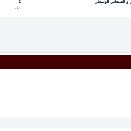
0
دي و الصنعاني الوسطي
ردود