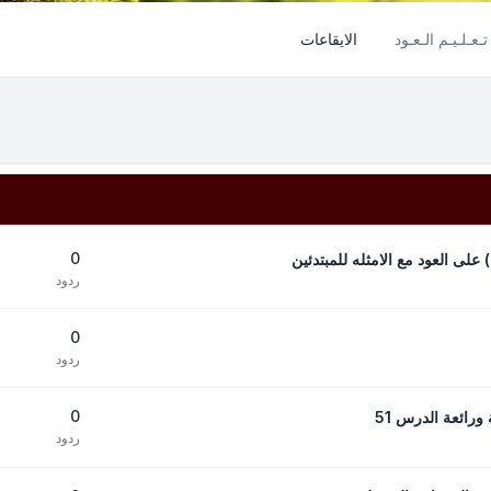
تـعـلـيـم الـعـود
الايقاعات
0
 على العود مع الامثله للمبتدئين
ردود
0
ردود
0
رائعة الدرس 51
ردود