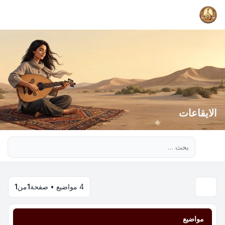
الايقاعات
بحث متقدم
4 مواضيع • صفحة
1
من
1
مواضيع