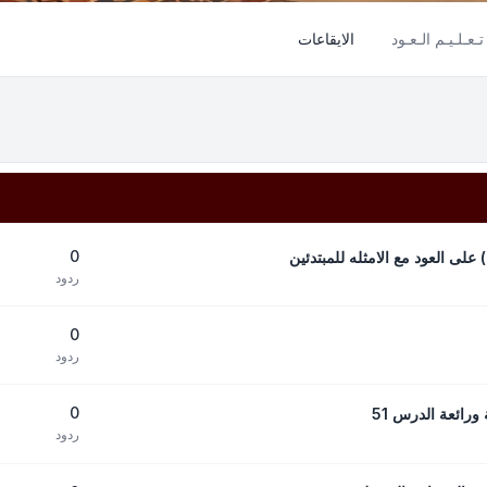
تـعـلـيـم الـعـود
الايقاعات
0
 على العود مع الامثله للمبتدئين
ردود
0
ردود
0
رائعة الدرس 51
ردود