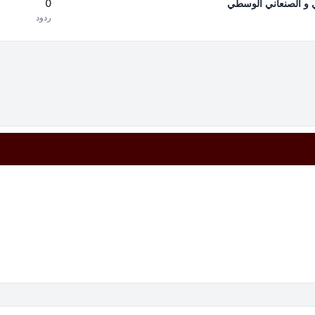
0
دي و الصنعاني الوسطي
ردود