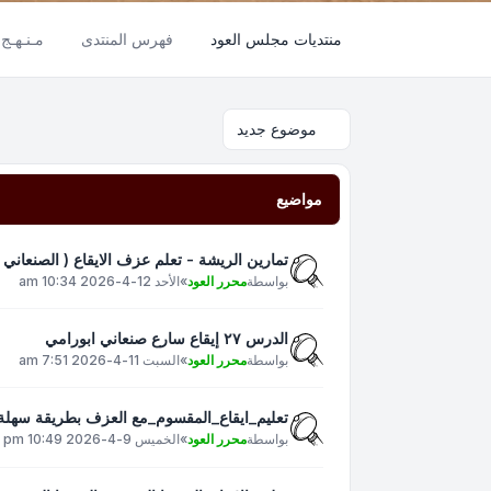
منتديات مجلس العود
فهرس المنتدى
مـنـهـج 
موضوع جديد
مواضيع
تمارين الريشة - تعلم عزف الايقاع ( الصنعاني )
بواسطة
محرر العود
»
الأحد 12-4-2026 10:34 am
الدرس ٢٧ إيقاع سارع صنعاني ابورامي
بواسطة
محرر العود
»
السبت 11-4-2026 7:51 am
تعليم_ايقاع_المقسوم_مع العزف بطريقة سهلة و
بواسطة
محرر العود
»
الخميس 9-4-2026 10:49 pm