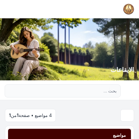
الايقاعات
بحث متقدم
4 مواضيع • صفحة
1
من
1
مواضيع