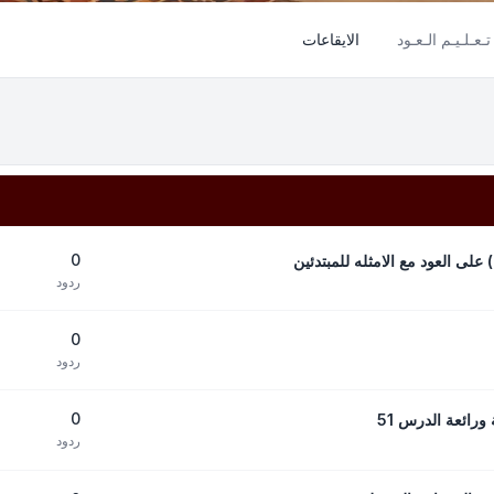
تـعـلـيـم الـعـود
الايقاعات
0
 على العود مع الامثله للمبتدئين
ردود
0
ردود
0
رائعة الدرس 51
ردود