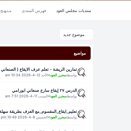
منتديات مجلس العود
فهرس المنتدى
مـنـهـج 
موضوع جديد
مواضيع
تمارين الريشة - تعلم عزف الايقاع ( الصنعاني )
بواسطة
محرر العود
»
الأحد 12-4-2026 10:34 am
الدرس ٢٧ إيقاع سارع صنعاني ابورامي
بواسطة
محرر العود
»
السبت 11-4-2026 7:51 am
تعليم_ايقاع_المقسوم_مع العزف بطريقة سهلة و
بواسطة
محرر العود
»
الخميس 9-4-2026 10:49 pm