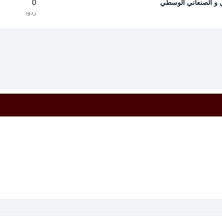
0
دي و الصنعاني الوسطي
ردود