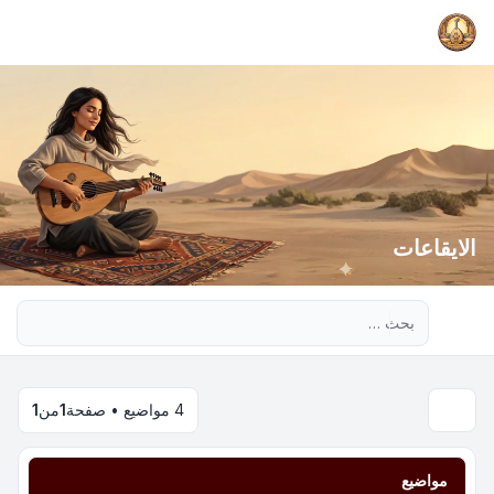
الايقاعات
بحث متقدم
4 مواضيع • صفحة
1
من
1
مواضيع