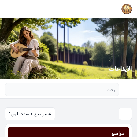
الايقاعات
بحث متقدم
4 مواضيع • صفحة
1
من
1
مواضيع