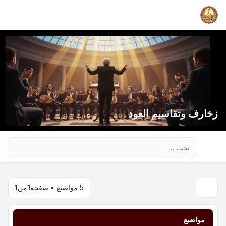
زخارف وتقاسيم العود
بحث متقدم
5 مواضيع • صفحة
1
من
1
مواضيع