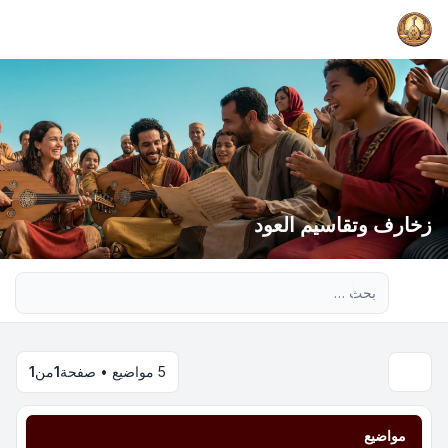
زخارف وتقاسيم العود
بحث متقدم
5 مواضيع • صفحة
1
من
1
مواضيع