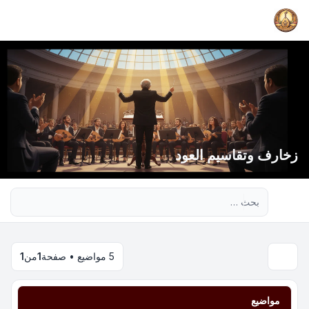
زخارف وتقاسيم العود
بحث متقدم
5 مواضيع • صفحة
1
من
1
مواضيع