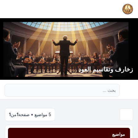
زخارف وتقاسيم العود
بحث متقدم
5 مواضيع • صفحة
1
من
1
مواضيع