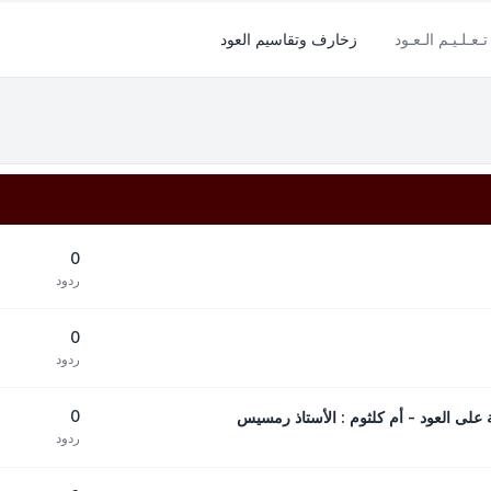
تـعـلـيـم الـعـود
زخارف وتقاسيم العود
0
ردود
0
ردود
0
ردود