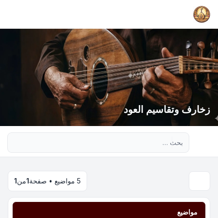
زخارف وتقاسيم العود
بحث متقدم
5 مواضيع • صفحة
1
من
1
مواضيع