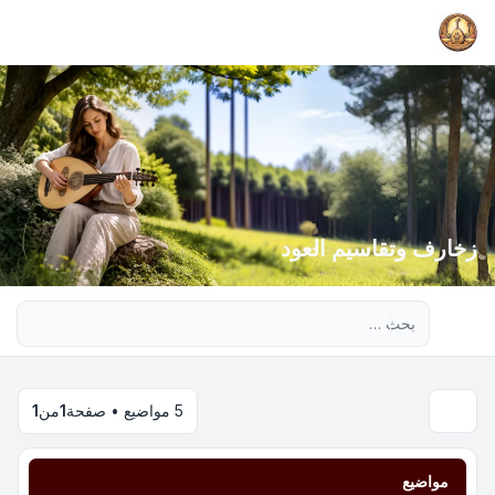
زخارف وتقاسيم العود
بحث متقدم
5 مواضيع • صفحة
1
من
1
مواضيع