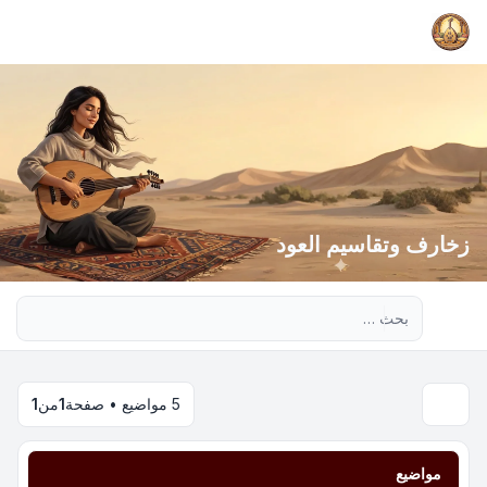
زخارف وتقاسيم العود
بحث متقدم
5 مواضيع • صفحة
1
من
1
مواضيع