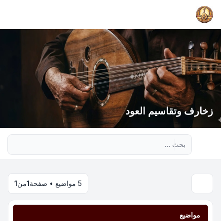
زخارف وتقاسيم العود
بحث متقدم
5 مواضيع • صفحة
1
من
1
مواضيع