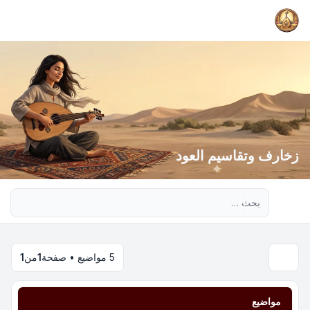
زخارف وتقاسيم العود
بحث متقدم
5 مواضيع • صفحة
1
من
1
مواضيع