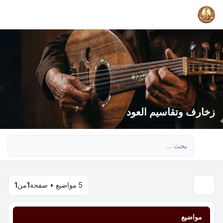
زخارف وتقاسيم العود
بحث متقدم
5 مواضيع • صفحة
1
من
1
مواضيع