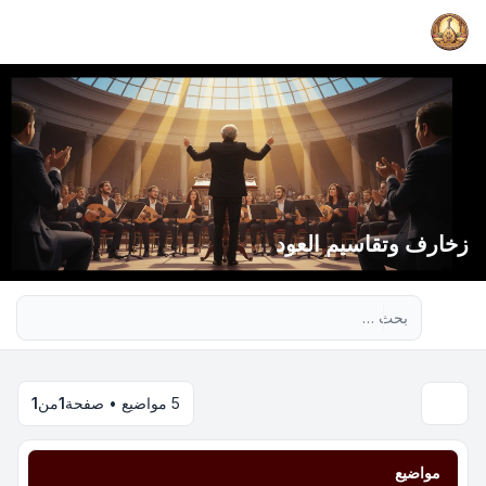
زخارف وتقاسيم العود
بحث متقدم
5 مواضيع • صفحة
1
من
1
مواضيع