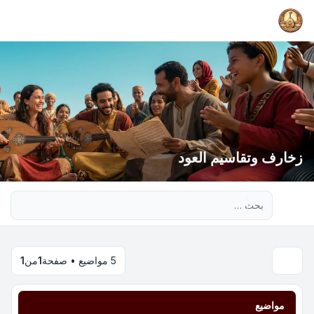
زخارف وتقاسيم العود
بحث متقدم
5 مواضيع • صفحة
1
من
1
مواضيع