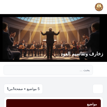
زخارف وتقاسيم العود
بحث متقدم
5 مواضيع • صفحة
1
من
1
مواضيع