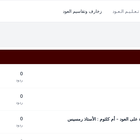
تـعـلـيـم الـعـود
زخارف وتقاسيم العود
0
ردود
0
ردود
0
ردود