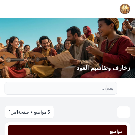
زخارف وتقاسيم العود
بحث متقدم
5 مواضيع • صفحة
1
من
1
مواضيع