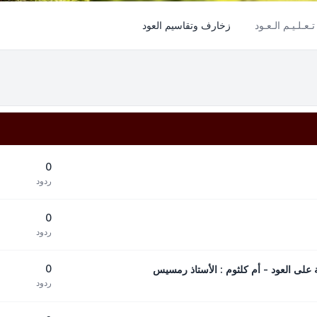
تـعـلـيـم الـعـود
زخارف وتقاسيم العود
0
ردود
0
ردود
0
ردود