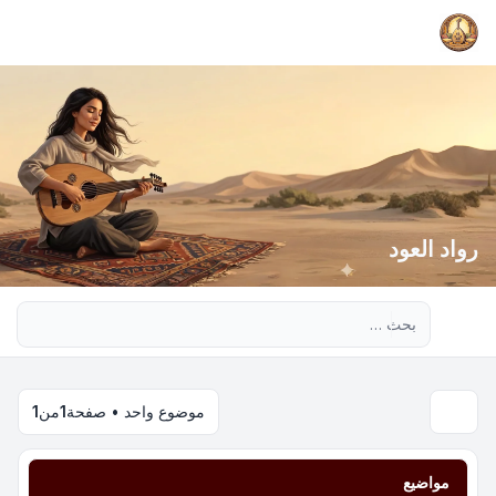
رواد العود
بحث متقدم
موضوع واحد • صفحة
1
من
1
مواضيع