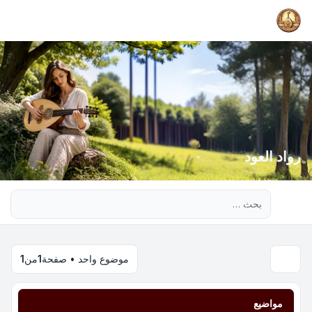
رواد العود
بحث متقدم
موضوع واحد • صفحة
1
من
1
مواضيع