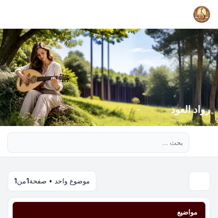
رواد العود
بحث متقدم
موضوع واحد • صفحة
1
من
1
مواضيع