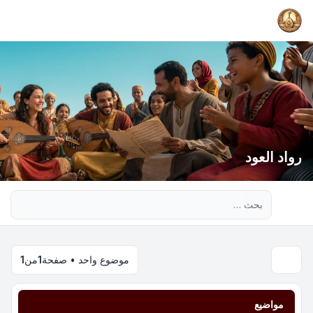
رواد العود
بحث متقدم
موضوع واحد • صفحة
1
من
1
مواضيع