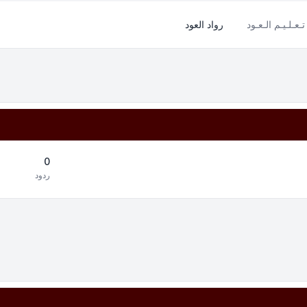
تـعـلـيـم الـعـود
رواد العود
0
ردود